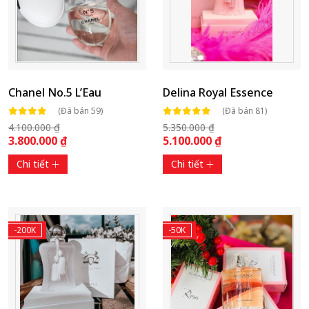
Chanel No.5 L’Eau
Delina Royal Essence
(Đã bán 59)
(Đã bán 81)
4.100.000 ₫
5.350.000 ₫
3.800.000 ₫
5.100.000 ₫
Chi tiết
Chi tiết
-200K
-50K