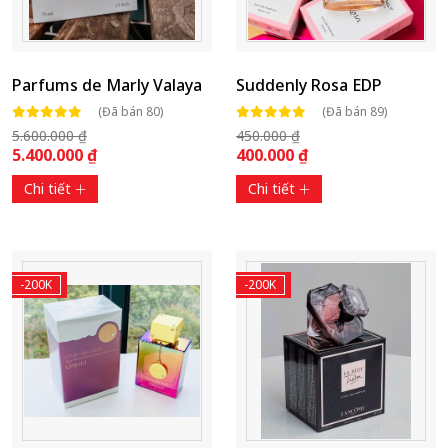
Parfums de Marly Valaya
Suddenly Rosa EDP
(Đã bán 80)
(Đã bán 89)
5.600.000 ₫
450.000 ₫
5.400.000 ₫
400.000 ₫
Chi tiết
Chi tiết
-200K
-200K