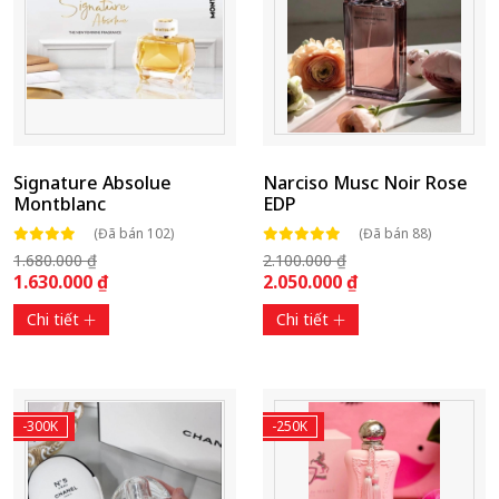
Signature Absolue
Narciso Musc Noir Rose
Montblanc
EDP
(Đã bán 102)
(Đã bán 88)
1.680.000 ₫
2.100.000 ₫
1.630.000 ₫
2.050.000 ₫
Chi tiết
Chi tiết
-300K
-250K