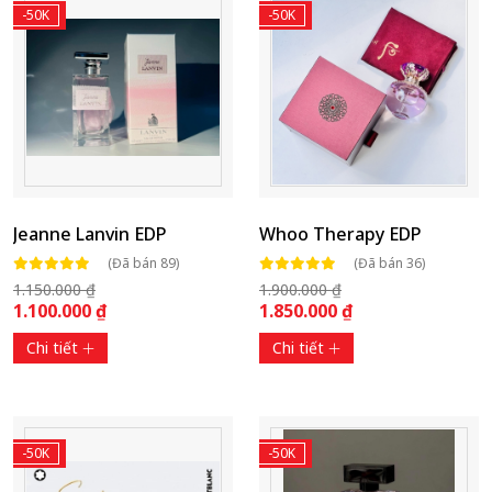
-50K
-50K
Jeanne Lanvin EDP
Whoo Therapy EDP
(Đã bán 89)
(Đã bán 36)
1.150.000 ₫
1.900.000 ₫
1.100.000 ₫
1.850.000 ₫
Chi tiết
Chi tiết
-50K
-50K