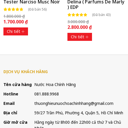
Tester Narciso Musc Noir
Delina ( Parfums De Marly
) EDP
(Đã bán 56)
(Đã bán 43)
1.800.000 ₫
1.700.000 ₫
3.000.000 ₫
2.800.000 ₫
Chi tiết
Chi tiết
DỊCH VỤ KHÁCH HÀNG
Tên cửa hàng
Nước Hoa Chính Hãng
Hotline
081.888.9968
Email
thuonghieunuochoachinhhang@gmail.com
Địa chỉ
59/27 Trần Phú, Phường 4, Quận 5, Hồ Chí Minh
Giờ mở cửa
Hằng ngày từ 8h00 đến 22h00 cả thứ 7 và Chủ