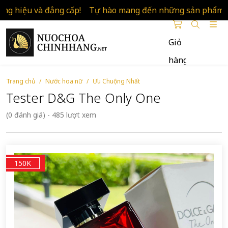
ệu và đẳng cấp!
Tự hào mang đến những sản phẩm thương
Giỏ
hàng
Nước
Hoa
Trang chủ
Nước hoa nữ
Ưu Chuộng Nhất
Chính
Tester D&G The Only One
Hãng
(0 đánh giá) - 485 lượt xem
150K