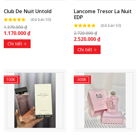
Club De Nuit Untold
Lancome Tresor La Nuit
EDP
(Đã bán 50)
(Đã bán 50)
1.370.000 ₫
1.170.000 ₫
2.720.000 ₫
2.520.000 ₫
Chi tiết
Chi tiết
100K
-300K