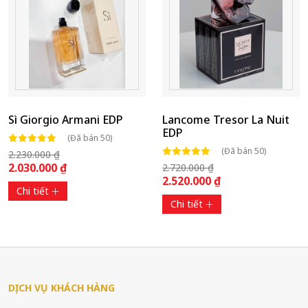
Sì Giorgio Armani EDP
Lancome Tresor La Nuit
EDP
(Đã bán 50)
(Đã bán 50)
2.230.000 ₫
2.030.000 ₫
2.720.000 ₫
2.520.000 ₫
Chi tiết
Chi tiết
DỊCH VỤ KHÁCH HÀNG