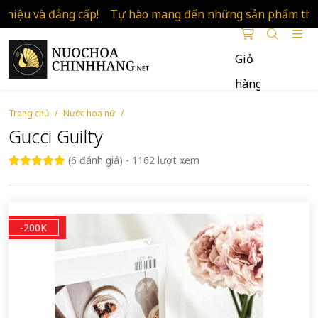
và đẳng cấp!
Tự hào mang đến những sản phẩm thương hi
Giỏ
hàng
Nước
Hoa
Trang chủ
Nước hoa nữ
Chính
Gucci Guilty
Hãng
(6 đánh giá) - 1162 lượt xem
-200K