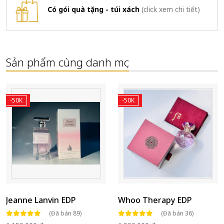
Có gói quà tặng - túi xách
(click xem chi tiết)
Sản phẩm cùng danh mục
-50K
-50K
Jeanne Lanvin EDP
Whoo Therapy EDP
(Đã bán 89)
(Đã bán 36)