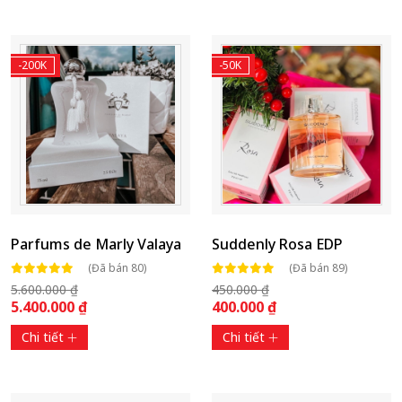
-200K
-50K
Parfums de Marly Valaya
Suddenly Rosa EDP
(Đã bán 80)
(Đã bán 89)
5.600.000 ₫
450.000 ₫
5.400.000 ₫
400.000 ₫
Chi tiết
Chi tiết