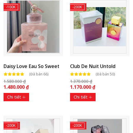
-100K
-200K
Daisy Love Eau So Sweet
Club De Nuit Untold
(Đã bán 66)
(Đã bán 50)
1.580.000 ₫
1.370.000 ₫
1.480.000 ₫
1.170.000 ₫
Chi tiết
Chi tiết
-200K
-200K