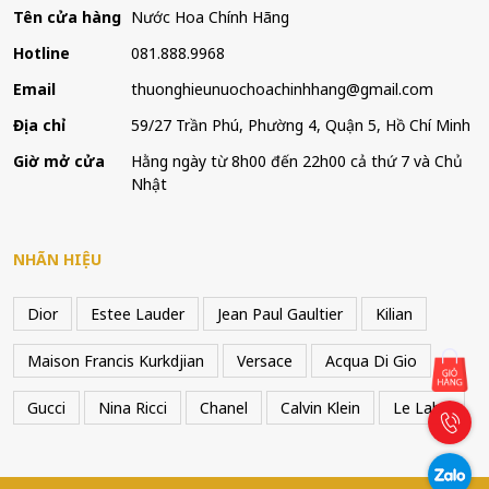
Tên cửa hàng
Nước Hoa Chính Hãng
Hotline
081.888.9968
Email
thuonghieunuochoachinhhang@gmail.com
Địa chỉ
59/27 Trần Phú, Phường 4, Quận 5, Hồ Chí Minh
Giờ mở cửa
Hằng ngày từ 8h00 đến 22h00 cả thứ 7 và Chủ
Nhật
NHÃN HIỆU
Dior
Estee Lauder
Jean Paul Gaultier
Kilian
Maison Francis Kurkdjian
Versace
Acqua Di Gio
Gucci
Nina Ricci
Chanel
Calvin Klein
Le Labo