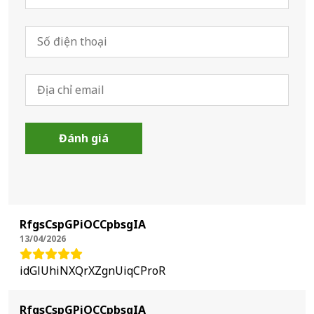
RfgsCspGPiOCCpbsgIA
13/04/2026
idGlUhiNXQrXZgnUiqCProR
RfgsCspGPiOCCpbsgIA