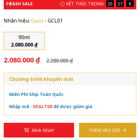
F
ASH SALE
KẾT THÚC TRONG
20
27
6
Nhãn hiệu:
Gucci
- GCL01
90ml
2.080.000 ₫
2.080.000 ₫
2.280.000 ₫
Chương trình khuyến mãi
Miễn Phí Ship Toàn Quốc
Nhập mã :
DEALT08
để được giảm giá
MUA NGAY
THÊM VÀO GIỎ