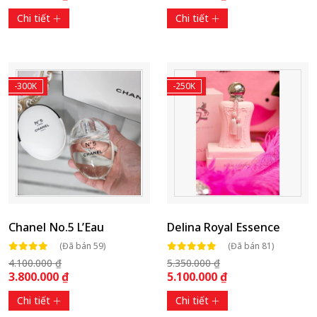
Chi tiết
Chi tiết
-300K
-250K
Chanel No.5 L’Eau
Delina Royal Essence
(Đã bán 59)
(Đã bán 81)
4.100.000 ₫
5.350.000 ₫
3.800.000 ₫
5.100.000 ₫
Chi tiết
Chi tiết