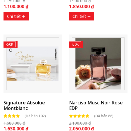
1.150.000 ₫
1.900.000 ₫
1.100.000 ₫
1.850.000 ₫
Chi tiết
Chi tiết
-50K
-50K
Signature Absolue
Narciso Musc Noir Rose
Montblanc
EDP
(Đã bán 102)
(Đã bán 88)
1.680.000 ₫
2.100.000 ₫
1.630.000 ₫
2.050.000 ₫