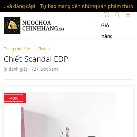
ẳng cấp!
Tự hào mang đến những sản phẩm thương hiệu v
Giỏ
hàng
Nước
Hoa
Trang chủ
Mini - Chiết
Chính
Chiết Scandal EDP
Hãng
(0 đánh giá) - 727 lượt xem
-40K