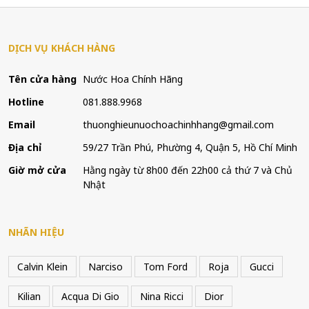
DỊCH VỤ KHÁCH HÀNG
Tên cửa hàng
Nước Hoa Chính Hãng
Hotline
081.888.9968
Email
thuonghieunuochoachinhhang@gmail.com
Địa chỉ
59/27 Trần Phú, Phường 4, Quận 5, Hồ Chí Minh
Giờ mở cửa
Hằng ngày từ 8h00 đến 22h00 cả thứ 7 và Chủ
Nhật
NHÃN HIỆU
Calvin Klein
Narciso
Tom Ford
Roja
Gucci
Kilian
Acqua Di Gio
Nina Ricci
Dior