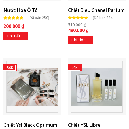
Nước Hoa Ô Tô
Chiết Bleu Chanel Parfum
(Đã bán 250)
(Đã bán 334)
510.000 ₫
200.000 ₫
490.000 ₫
Chi tiết
Chi tiết
-30K
-40K
Chiết Ysl Black Optimum
Chiết YSL Libre